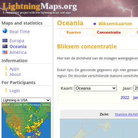
Lightning
Maps.org
A community project with free lightning maps and apps
Oceania
Maps and statistics
Bliksemkaarten
Real Time
Kaarten
Concentratie
Europa
Bliksem concentratie
Oceania
America
Hier kan de dichtheid van de inslagen weergegeven
Information
Apps
Enkel tips: De getoonde gegevens zijn niet gesta
About
regios. Dit doordat verschillende stations verschi
For Participants
Kaart:
Jaar:
Login
2022
Ja
Zicht:
Station dicht