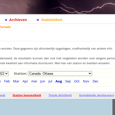
Archieven
Statistieken
Periode
 worden. Deze gegevens zijn afzonderlijk opgeslagen, onafhankelijk van andere info.
ndariseerd, de resultaten kunnen dan ook niet vergeleken worden over langere period
llende kwaliteit aan informatie doorsturen. Men kan van station en beelden wisselen.
Station:
n
Feb
Mar
Apr
mei
Jun
Jul
Aug
Sep
Oct
Nov
Dec
heid
Station hoeveelheid
Totale dichtheid
Gemiddelde deelnemers