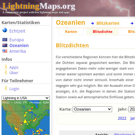
Lightning
Maps.org
A community project with free lightning maps and apps
Ozeanien
Karten/Statistiken
Blitzkarten
Echtzeit
Karten
Blitzdichte
Blit
Europa
Blitzdichten
Ozeanien
Amerika
Für verschiedene Regionen können hier die Blitzdi
Infos
die Dichten separat gespeichert werden. Die Blit
Apps
angegebenen Daten mehr oder weniger stark von der
Über
immer weiter optimiert werden und somit immer me
von daher nicht immer sinnvoll. Innerhalb einer
Für Teilnehmer
dagegen sehr gut möglich. Bei der Auswahl einer Or
Login
anzeigen, d.h. die Regionen in denen die Stati
Station sowie auf atmosphärische Einflüsse geben.
Karte:
Jahr:
2022
Ja
Ansicht:
Blitzdichte S