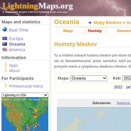
Lightning
Maps.org
A community project with free lightning maps and apps
Oceania
Maps and statistics
Mapy bleskov v r
Real Time
Mapy
Hustoty
Zoznam
Európa
Hustoty bleskov
Oceania
America
Tu si môžete zobraziť hustotu bleskov pre rôzne ob
Information
nie sú štandardizované, preto nemožno robiť p
Apps
pokrytím staníc a vylepšenou detekciou bleskov. M
About
For Participants
Mapa:
Rok:
Prihlasovacie meno
2022
Ja
Zobrazenie:
Hustota 