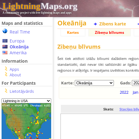
Lightning
Maps.org
A community project with free lightning maps and apps
Okeānija
Maps and statistics
Zibens karte
Real Time
Kartes
Zibeņu blīvums
Europa
Zibeņu blīvums
Okeānija
Amerika
Šeit tiek attēloti izlāžu blīvumi dažādiem reģion
Information
standartizēti, dati nevar tikt salīdzināti ar ilg
Apps
reģionos ir atšķirīgs. Ir iespējams izvēlēties konkrē
About
For Participants
Karte:
Gads:
Lietotājvārds
2022
Jan
Skats:
Stacijas bl