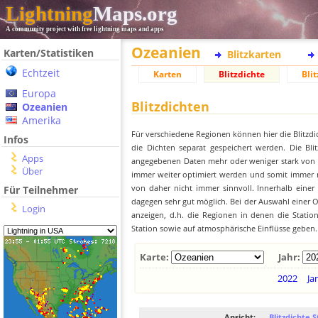
Lightning
Maps.org
A community project with free lightning maps and apps
Ozeanien
Karten/Statistiken
Blitzkarten
Echtzeit
Karten
Blitzdichte
Blit
Europa
Blitzdichten
Ozeanien
Amerika
Für verschiedene Regionen können hier die Blitzdi
Infos
die Dichten separat gespeichert werden. Die Blit
Apps
angegebenen Daten mehr oder weniger stark von der
Über
immer weiter optimiert werden und somit immer me
von daher nicht immer sinnvoll. Innerhalb einer
Für Teilnehmer
dagegen sehr gut möglich. Bei der Auswahl einer Or
Login
anzeigen, d.h. die Regionen in denen die Stati
Station sowie auf atmosphärische Einflüsse geben.
Karte:
Jahr:
2022
Ja
Ansicht:
Blitzdichte S