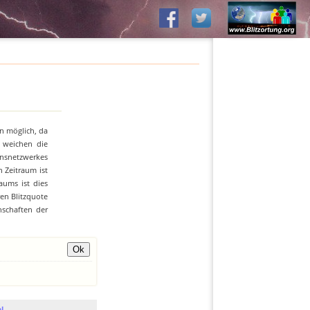
n möglich, da
n weichen die
ionsnetzwerkes
 Zeitraum ist
aums ist dies
ren Blitzquote
nschaften der
l