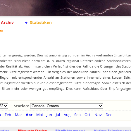
Archiv
Statistiken
ze
chten angezeigt werden. Dies ist unabhängig von den im Archiv vorhanden Einzelblitze
zdichten sind nicht normiert, d. h. durch regional unterschiedliche Stationsdichte
 Realität ab. Auch im zeitlichen Verlauf ist dies der Fall, da die Ortungen des Stat
hr Blitze registriert werden. Ein Vergleich der absoluten Zahlen über einen größeren
 Region mit entsprechender Anzahl an Stationen sowie innerhalb eines kurzen Zeitr
tungsstation werden nur von dieser registrierte Blitze einbezogen. Somit lässt sich de
on Blitze mehr oder weniger gut empfängt. Dies kann Aufschluss über Empfangseige
Station:
n
Feb
Mar
Apr
Mai
Jun
Jul
Aug
Sep
Oct
Nov
Dec
tation
Blitzquote Station
Blitzdichte gesamt
Mittlere Teilnehmerzah