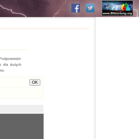
 Podpowiedzi:
b dla dużych
mi.