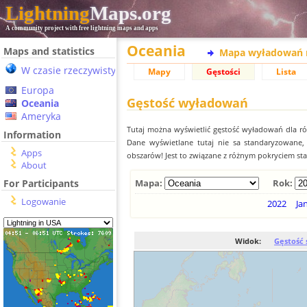
Lightning
Maps.org
A community project with free lightning maps and apps
Oceania
Maps and statistics
Mapa wyładowań 
W czasie rzeczywistym
Mapy
Gęstości
Lista
Europa
Gęstość wyładowań
Oceania
Ameryka
Tutaj można wyświetlić gęstość wyładowań dla r
Information
Dane wyświetlane tutaj nie sa standaryzowane
Apps
obszarów! Jest to związane z różnym pokryciem st
About
For Participants
Mapa:
Rok:
Logowanie
2022
Ja
Widok:
Gęstość 