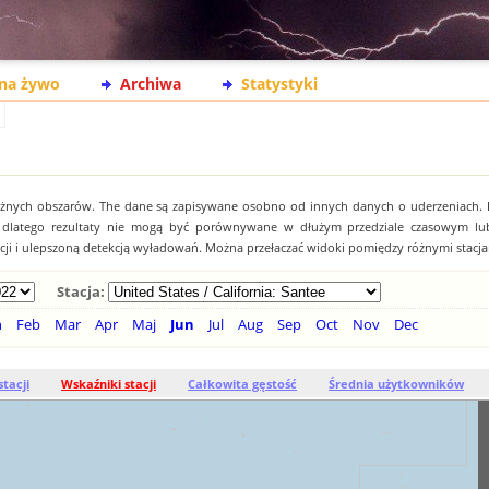
na żywo
Archiwa
Statystyki
óżnych obszarów. The dane są zapisywane osobno od innych danych o uderzeniach.
, dlatego rezultaty nie mogą być porównywane w dłużym przedziale czasowym lu
acji i ulepszoną detekcją wyładowań. Można przełaczać widoki pomiędzy różnymi stacja
Stacja:
n
Feb
Mar
Apr
Maj
Jun
Jul
Aug
Sep
Oct
Nov
Dec
stacji
Wskaźniki stacji
Całkowita gęstość
Średnia użytkowników