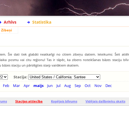
Arhīvs
Statistika
Zibeņi
iem. Šie dati tiek glabāti neatkarīgi no citiem zibeņu datiem. Ieteikums: Šeit attēl
āku laika posmu vai citu reģionu! Tas ir tāpēc, ka zibens noteikšanas bāzes staciju b
tu bāzes staciju un pārslēgties starp vairākiem skatiem.
Stacija:
Feb
Mar
Apr
maijs
Jun
Jul
Aug
Sep
Oct
Nov
Dec
īvums
Stacijas attiecība
Kopējais blīvums
Vidējais dalībnieku skaits