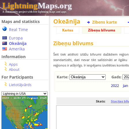
Lightning
Maps.org
A community project with free lightning maps and apps
Okeānija
Maps and statistics
Zibens karte
Real Time
Kartes
Zibeņu blīvums
Europa
Zibeņu blīvums
Okeānija
Amerika
Šeit tiek attēloti izlāžu blīvumi dažādiem reģion
Information
standartizēti, dati nevar tikt salīdzināti ar ilg
Apps
reģionos ir atšķirīgs. Ir iespējams izvēlēties konkrē
About
For Participants
Karte:
Gads:
Lietotājvārds
2022
Jan
Skats:
Stacijas bl