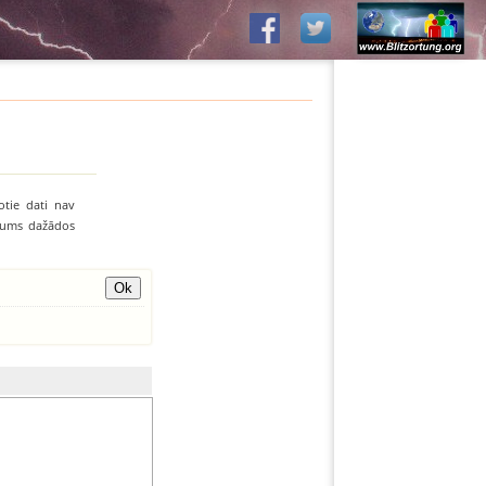
otie dati nav
līvums dažādos