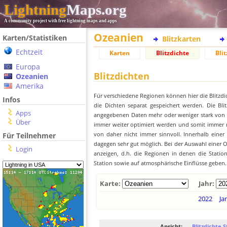
Lightning
Maps.org
A community project with free lightning maps and apps
Ozeanien
Karten/Statistiken
Blitzkarten
Echtzeit
Karten
Blitzdichte
Blit
Europa
Blitzdichten
Ozeanien
Amerika
Für verschiedene Regionen können hier die Blitzdi
Infos
die Dichten separat gespeichert werden. Die Blit
Apps
angegebenen Daten mehr oder weniger stark von der
Über
immer weiter optimiert werden und somit immer me
von daher nicht immer sinnvoll. Innerhalb einer
Für Teilnehmer
dagegen sehr gut möglich. Bei der Auswahl einer Or
Login
anzeigen, d.h. die Regionen in denen die Stati
Station sowie auf atmosphärische Einflüsse geben.
Karte:
Jahr:
2022
Ja
Ansicht:
Blitzdichte S