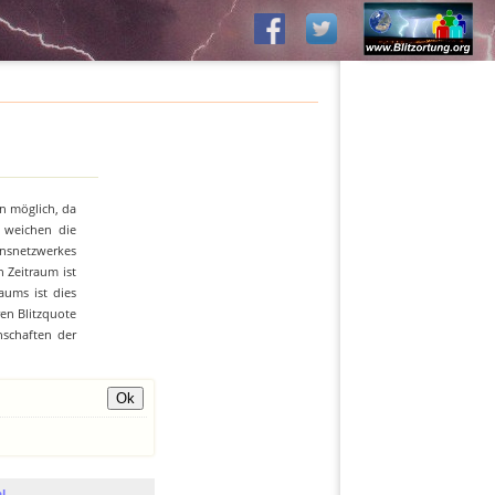
n möglich, da
n weichen die
ionsnetzwerkes
 Zeitraum ist
aums ist dies
ren Blitzquote
nschaften der
l