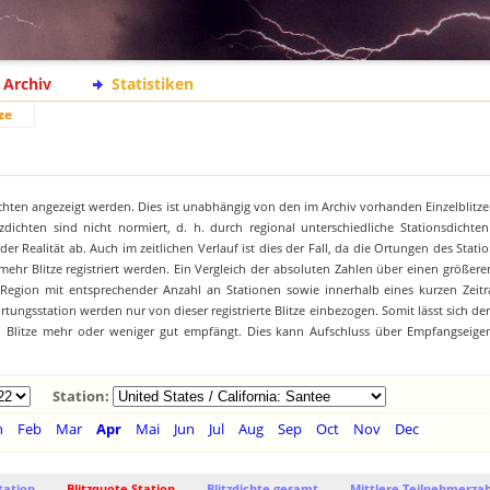
Archiv
Statistiken
ze
chten angezeigt werden. Dies ist unabhängig von den im Archiv vorhanden Einzelblitze
zdichten sind nicht normiert, d. h. durch regional unterschiedliche Stationsdichte
 Realität ab. Auch im zeitlichen Verlauf ist dies der Fall, da die Ortungen des Stat
hr Blitze registriert werden. Ein Vergleich der absoluten Zahlen über einen größeren
 Region mit entsprechender Anzahl an Stationen sowie innerhalb eines kurzen Zeitr
tungsstation werden nur von dieser registrierte Blitze einbezogen. Somit lässt sich de
on Blitze mehr oder weniger gut empfängt. Dies kann Aufschluss über Empfangseige
Station:
n
Feb
Mar
Apr
Mai
Jun
Jul
Aug
Sep
Oct
Nov
Dec
tation
Blitzquote Station
Blitzdichte gesamt
Mittlere Teilnehmerzah