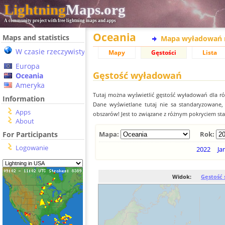
Lightning
Maps.org
A community project with free lightning maps and apps
Oceania
Maps and statistics
Mapa wyładowań 
W czasie rzeczywistym
Mapy
Gęstości
Lista
Europa
Gęstość wyładowań
Oceania
Ameryka
Tutaj można wyświetlić gęstość wyładowań dla r
Information
Dane wyświetlane tutaj nie sa standaryzowane
Apps
obszarów! Jest to związane z różnym pokryciem st
About
For Participants
Mapa:
Rok:
Logowanie
2022
Ja
Widok:
Gęstość 