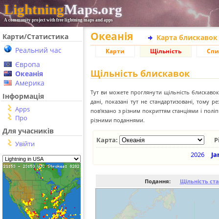
Lightning
Maps.org
A community project with free lightning maps and apps
Океанія
Карти/Статистика
Карта блискавок
Реальний час
Карти
Щільність
Спи
Європа
Щільність блискавок
Океанія
Америка
Тут ви можете проглянути щільність блискавок 
Інформація
дані, показані тут не стандартизовані, тому 
Apps
пов'язано з різним покриттям станціями і пол
Про
різними поданнями.
Для учасників
Карта:
Р
Увійти
2026
Ja
Подання:
Щільність ст