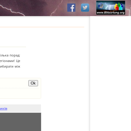
Кілька порад:
егіонами! Це
вибирати між
иків