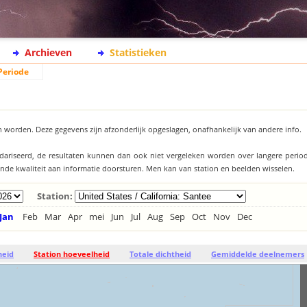
Archieven
Statistieken
Periode
 worden. Deze gegevens zijn afzonderlijk opgeslagen, onafhankelijk van andere info.
ndariseerd, de resultaten kunnen dan ook niet vergeleken worden over langere period
llende kwaliteit aan informatie doorsturen. Men kan van station en beelden wisselen.
Station:
Jan
Feb
Mar
Apr
mei
Jun
Jul
Aug
Sep
Oct
Nov
Dec
heid
Station hoeveelheid
Totale dichtheid
Gemiddelde deelnemers