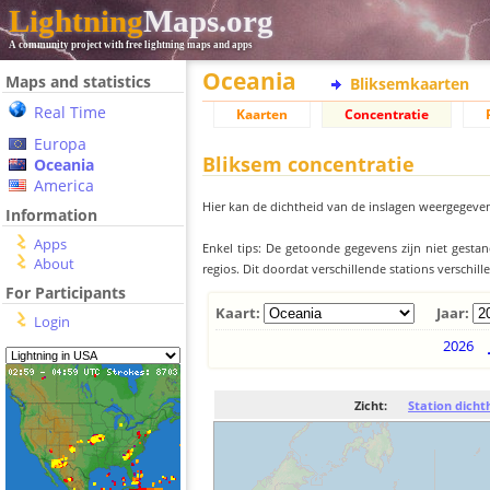
Lightning
Maps.org
A community project with free lightning maps and apps
Oceania
Maps and statistics
Bliksemkaarten
Real Time
Kaarten
Concentratie
Europa
Bliksem concentratie
Oceania
America
Hier kan de dichtheid van de inslagen weergegeven
Information
Apps
Enkel tips: De getoonde gegevens zijn niet gesta
About
regios. Dit doordat verschillende stations verschi
For Participants
Kaart:
Jaar:
Login
2026
Zicht:
Station dicht