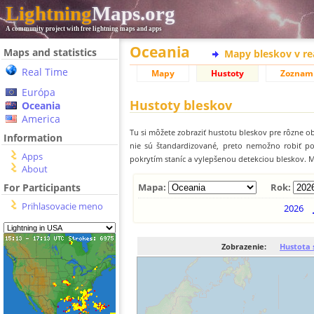
Lightning
Maps.org
A community project with free lightning maps and apps
Oceania
Maps and statistics
Mapy bleskov v r
Real Time
Mapy
Hustoty
Zoznam
Európa
Hustoty bleskov
Oceania
America
Tu si môžete zobraziť hustotu bleskov pre rôzne ob
Information
nie sú štandardizované, preto nemožno robiť p
Apps
pokrytím staníc a vylepšenou detekciou bleskov. M
About
For Participants
Mapa:
Rok:
Prihlasovacie meno
2026
Zobrazenie:
Hustota 