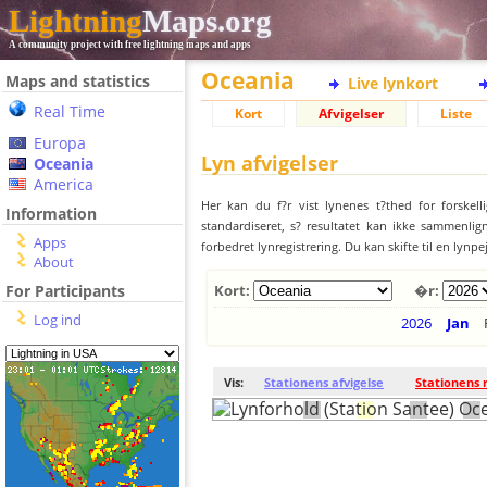
Lightning
Maps.org
A community project with free lightning maps and apps
Oceania
Maps and statistics
Live lynkort
Real Time
Kort
Afvigelser
Liste
Europa
Lyn afvigelser
Oceania
America
Her kan du f?r vist lynenes t?thed for forskell
Information
standardiseret, s? resultatet kan ikke sammenlign
Apps
forbedret lynregistrering. Du kan skifte til en lynpe
About
For Participants
Kort:
�r:
Log ind
2026
Jan
Vis:
Stationens afvigelse
Stationens 