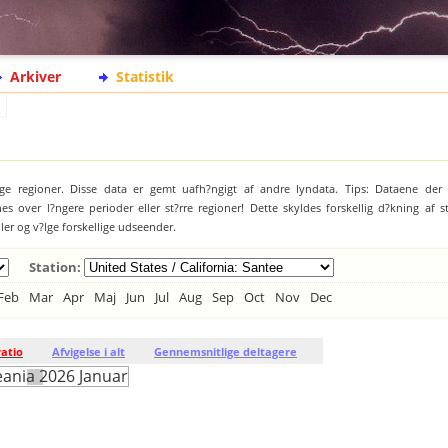
Arkiver
Statistik
ige regioner. Disse data er gemt uafh?ngigt af andre lyndata. Tips: Dataene der 
es over l?ngere perioder eller st?rre regioner! Dette skyldes forskellig d?kning af 
jler og v?lge forskellige udseender.
Station:
Feb
Mar
Apr
Maj
Jun
Jul
Aug
Sep
Oct
Nov
Dec
ratio
Afvigelse i alt
Gennemsnitlige deltagere