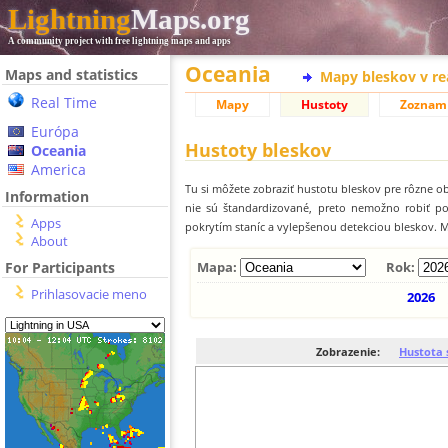
Lightning
Maps.org
A community project with free lightning maps and apps
Oceania
Maps and statistics
Mapy bleskov v r
Real Time
Mapy
Hustoty
Zoznam
Európa
Hustoty bleskov
Oceania
America
Tu si môžete zobraziť hustotu bleskov pre rôzne ob
Information
nie sú štandardizované, preto nemožno robiť p
Apps
pokrytím staníc a vylepšenou detekciou bleskov. M
About
For Participants
Mapa:
Rok:
Prihlasovacie meno
2026
Zobrazenie:
Hustota 