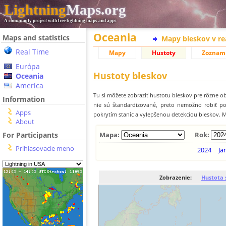
Lightning
Maps.org
A community project with free lightning maps and apps
Oceania
Maps and statistics
Mapy bleskov v r
Real Time
Mapy
Hustoty
Zoznam
Európa
Hustoty bleskov
Oceania
America
Tu si môžete zobraziť hustotu bleskov pre rôzne ob
Information
nie sú štandardizované, preto nemožno robiť p
Apps
pokrytím staníc a vylepšenou detekciou bleskov. M
About
For Participants
Mapa:
Rok:
Prihlasovacie meno
2024
Ja
Zobrazenie:
Hustota 