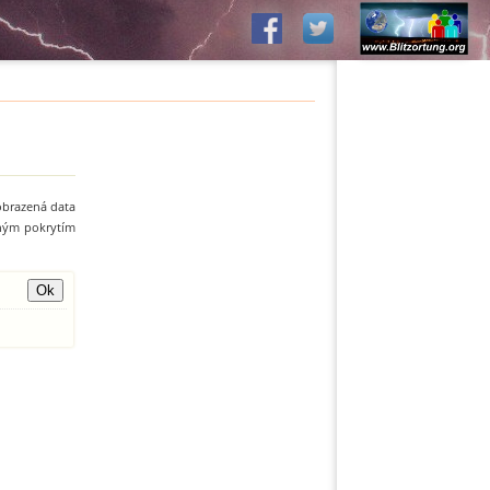
zobrazená data
zným pokrytím