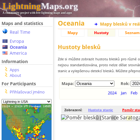
Lightning
Maps.org
A community project with free lightning maps and apps
Oceania
Maps and statistics
Mapy blesků v reá
Real Time
Mapy
Hustoty
Seznam
Evropa
Hustoty blesků
Oceania
America
Zde si můžete zobrazit hustotu blesků pro různé ob
Information
nejsou standardizována, proto nelze dělat srovn
Apps
stanic a vylepšenou detekcí blesků. Můžete přepnou
About
For Participants
Mapa:
Rok:
Přihlašovací jméno
2024
Jan
Feb
Zobrazení:
Hustota stanic
Poměr sta