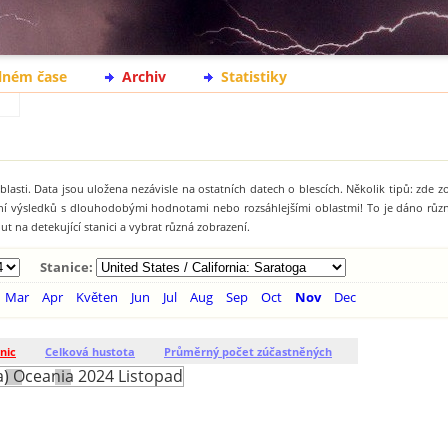
lném čase
Archiv
Statistiky
lasti. Data jsou uložena nezávisle na ostatních datech o blescích. Několik tipů: zde 
ání výsledků s dlouhodobými hodnotami nebo rozsáhlejšími oblastmi! To je dáno rů
t na detekující stanici a vybrat různá zobrazení.
Stanice:
Mar
Apr
Květen
Jun
Jul
Aug
Sep
Oct
Nov
Dec
nic
Celková hustota
Průměrný počet zúčastněných