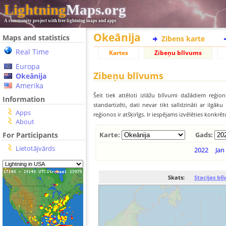
Lightning
Maps.org
A community project with free lightning maps and apps
Okeānija
Maps and statistics
Zibens karte
Real Time
Kartes
Zibeņu blīvums
Europa
Zibeņu blīvums
Okeānija
Amerika
Šeit tiek attēloti izlāžu blīvumi dažādiem reģion
Information
standartizēti, dati nevar tikt salīdzināti ar ilg
Apps
reģionos ir atšķirīgs. Ir iespējams izvēlēties konkrē
About
For Participants
Karte:
Gads:
Lietotājvārds
2022
Jan
Skats:
Stacijas bl