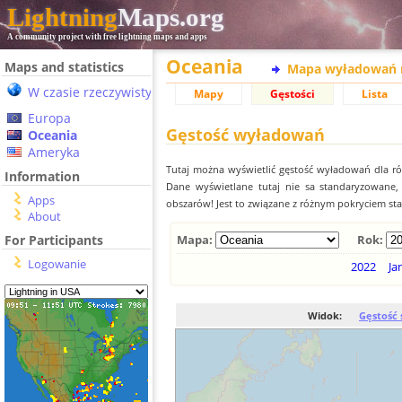
Lightning
Maps.org
A community project with free lightning maps and apps
Oceania
Maps and statistics
Mapa wyładowań 
W czasie rzeczywistym
Mapy
Gęstości
Lista
Europa
Gęstość wyładowań
Oceania
Ameryka
Tutaj można wyświetlić gęstość wyładowań dla r
Information
Dane wyświetlane tutaj nie sa standaryzowane
Apps
obszarów! Jest to związane z różnym pokryciem st
About
For Participants
Mapa:
Rok:
Logowanie
2022
Ja
Widok:
Gęstość 