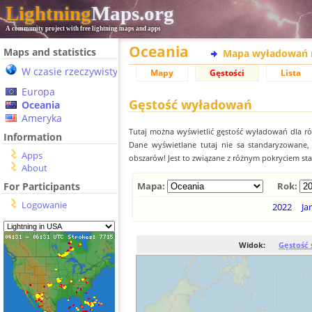
Lightning
Maps.org
A community project with free lightning maps and apps
Oceania
Maps and statistics
Mapa wyładowań 
W czasie rzeczywistym
Mapy
Gęstości
Lista
Europa
Gęstość wyładowań
Oceania
Ameryka
Tutaj można wyświetlić gęstość wyładowań dla r
Information
Dane wyświetlane tutaj nie sa standaryzowane
Apps
obszarów! Jest to związane z różnym pokryciem st
About
For Participants
Mapa:
Rok:
Logowanie
2022
Ja
Widok:
Gęstość 