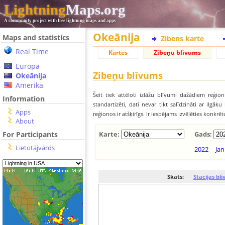
Lightning
Maps.org
A community project with free lightning maps and apps
Okeānija
Maps and statistics
Zibens karte
Real Time
Kartes
Zibeņu blīvums
Europa
Zibeņu blīvums
Okeānija
Amerika
Šeit tiek attēloti izlāžu blīvumi dažādiem reģion
Information
standartizēti, dati nevar tikt salīdzināti ar ilg
Apps
reģionos ir atšķirīgs. Ir iespējams izvēlēties konkrē
About
For Participants
Karte:
Gads:
Lietotājvārds
2022
Jan
Skats:
Stacijas bl