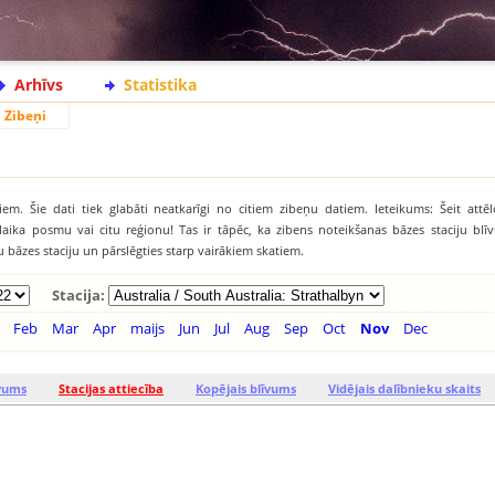
Arhīvs
Statistika
Zibeņi
iem. Šie dati tiek glabāti neatkarīgi no citiem zibeņu datiem. Ieteikums: Šeit attēl
āku laika posmu vai citu reģionu! Tas ir tāpēc, ka zibens noteikšanas bāzes staciju b
tu bāzes staciju un pārslēgties starp vairākiem skatiem.
Stacija:
Feb
Mar
Apr
maijs
Jun
Jul
Aug
Sep
Oct
Nov
Dec
īvums
Stacijas attiecība
Kopējais blīvums
Vidējais dalībnieku skaits