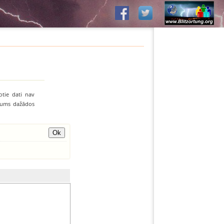
otie dati nav
līvums dažādos