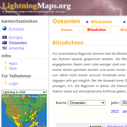
Lightning
Maps.org
A community project with free lightning maps and apps
Ozeanien
Karten/Statistiken
Blitzkarten
Echtzeit
Karten
Blitzdichte
Blit
Europa
Blitzdichten
Ozeanien
Amerika
Für verschiedene Regionen können hier die Blitzdi
Infos
die Dichten separat gespeichert werden. Die Blit
Apps
angegebenen Daten mehr oder weniger stark von der
Über
immer weiter optimiert werden und somit immer me
von daher nicht immer sinnvoll. Innerhalb einer
Für Teilnehmer
dagegen sehr gut möglich. Bei der Auswahl einer Or
Login
anzeigen, d.h. die Regionen in denen die Stati
Station sowie auf atmosphärische Einflüsse geben.
Karte:
Jahr:
2022
Ja
Ansicht:
Blitzdichte S