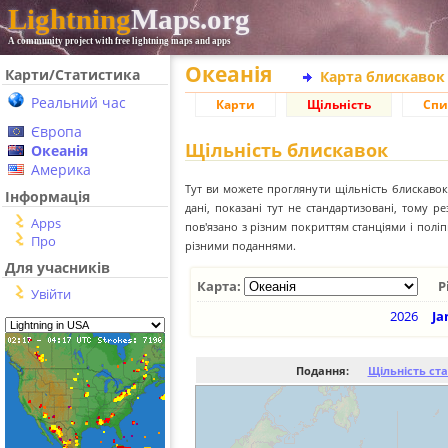
Lightning
Maps.org
A community project with free lightning maps and apps
Океанія
Карти/Статистика
Карта блискавок
Реальний час
Карти
Щільність
Спи
Європа
Щільність блискавок
Океанія
Америка
Тут ви можете проглянути щільність блискавок 
Інформація
дані, показані тут не стандартизовані, тому 
Apps
пов'язано з різним покриттям станціями і пол
Про
різними поданнями.
Для учасників
Карта:
Р
Увійти
2026
Ja
Подання:
Щільність ст