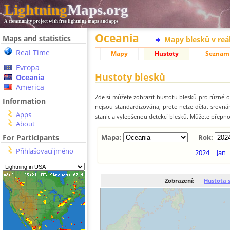
Lightning
Maps.org
A community project with free lightning maps and apps
Oceania
Maps and statistics
Mapy blesků v reá
Real Time
Mapy
Hustoty
Seznam
Evropa
Hustoty blesků
Oceania
America
Zde si můžete zobrazit hustotu blesků pro různé ob
Information
nejsou standardizována, proto nelze dělat srovn
Apps
stanic a vylepšenou detekcí blesků. Můžete přepnou
About
For Participants
Mapa:
Rok:
Přihlašovací jméno
2024
Jan
Zobrazení:
Hustota 