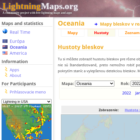
Lightning
Maps.org
A community project with free lightning maps and apps
Oceania
Maps and statistics
Mapy bleskov v r
Real Time
Mapy
Hustoty
Zoznam
Európa
Hustoty bleskov
Oceania
America
Tu si môžete zobraziť hustotu bleskov pre rôzne ob
Information
nie sú štandardizované, preto nemožno robiť p
Apps
pokrytím staníc a vylepšenou detekciou bleskov. M
About
For Participants
Mapa:
Rok:
Prihlasovacie meno
2022
Ja
Zobrazenie:
Hustota 