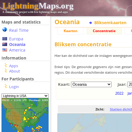
Lightning
Maps.org
A community project with free lightning maps and apps
Oceania
Maps and statistics
Bliksemkaarten
Real Time
Kaarten
Concentratie
Europa
Bliksem concentratie
Oceania
America
Hier kan de dichtheid van de inslagen weergegeven
Information
Apps
Enkel tips: De getoonde gegevens zijn niet gesta
About
regios. Dit doordat verschillende stations verschi
For Participants
Kaart:
Jaar:
Login
2022
Ja
Zicht:
Station dicht