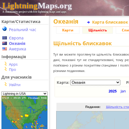
Lightning
Maps.org
A community project with free lightning maps and apps
Океанія
Карти/Статистика
Карта блискавок
Реальний час
Карти
Щільність
Спи
Європа
Щільність блискавок
Океанія
Америка
Тут ви можете проглянути щільність блискавок 
Інформація
дані, показані тут не стандартизовані, тому 
Apps
пов'язано з різним покриттям станціями і пол
Про
різними поданнями.
Для учасників
Карта:
Р
Увійти
2025
Jan
Подання:
Щільність ст