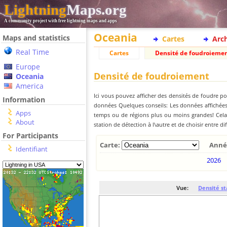
Lightning
Maps.org
A community project with free lightning maps and apps
Oceania
Maps and statistics
Cartes
Arc
Real Time
Cartes
Densité de foudroieme
Europe
Densité de foudroiement
Oceania
America
Ici vous pouvez afficher des densités de foudre po
Information
données Quelques conseils: Les données affichées 
Apps
temps ou de régions plus ou moins grandes! Cela e
About
station de détection à l\autre et de choisir entre di
For Participants
Carte:
Anné
Identifiant
2026
Vue:
Densité st