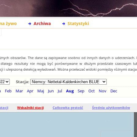
na żywo
Archiwa
Statystyki
óżnych obszarów. The dane są zapisywane osobno od innych danych o uderzeniach.
, dlatego rezultaty nie mogą być porównywane w dłużym przedziale czasowym lu
acji i ulepszoną detekcją wyładowań. Można przełaczać widoki pomiędzy różnymi stacja
Stacja:
n
Feb
Mar
Apr
Maj
Jun
Jul
Aug
Sep
Oct
Nov
Dec
stacji
Wskaźniki stacji
Całkowita gęstość
Średnia użytkowników