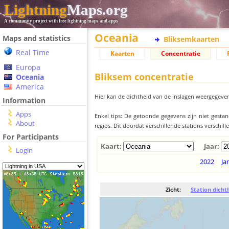
Lightning
Maps.org
A community project with free lightning maps and apps
Oceania
Maps and statistics
Bliksemkaarten
Real Time
Kaarten
Concentratie
Europa
Bliksem concentratie
Oceania
America
Hier kan de dichtheid van de inslagen weergegeven
Information
Apps
Enkel tips: De getoonde gegevens zijn niet gesta
About
regios. Dit doordat verschillende stations verschi
For Participants
Kaart:
Jaar:
Login
2022
Ja
Zicht:
Station dicht