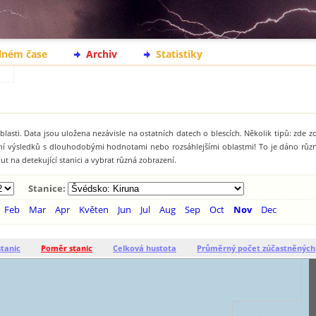
lném čase
Archiv
Statistiky
lasti. Data jsou uložena nezávisle na ostatních datech o blescích. Několik tipů: zde 
ání výsledků s dlouhodobými hodnotami nebo rozsáhlejšími oblastmi! To je dáno rů
t na detekující stanici a vybrat různá zobrazení.
Stanice:
Feb
Mar
Apr
Květen
Jun
Jul
Aug
Sep
Oct
Nov
Dec
stanic
Poměr stanic
Celková hustota
Průměrný počet zúčastněných