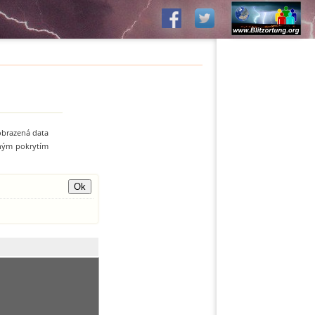
zobrazená data
zným pokrytím