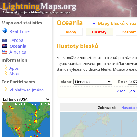
Lightning
Maps.org
A community project with free lightning maps and apps
Oceania
Maps and statistics
Mapy blesků v reá
Real Time
Mapy
Hustoty
Seznam
Evropa
Hustoty blesků
Oceania
America
Zde si můžete zobrazit hustotu blesků pro různé ob
Information
nejsou standardizována, proto nelze dělat srovn
Apps
stanic a vylepšenou detekcí blesků. Můžete přepnou
About
For Participants
Mapa:
Rok:
Přihlašovací jméno
2022
Jan
Zobrazení:
Hustota 