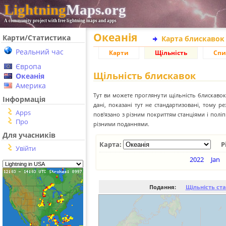
Lightning
Maps.org
A community project with free lightning maps and apps
Океанія
Карти/Статистика
Карта блискавок
Реальний час
Карти
Щільність
Спи
Європа
Щільність блискавок
Океанія
Америка
Тут ви можете проглянути щільність блискавок 
Інформація
дані, показані тут не стандартизовані, тому 
Apps
пов'язано з різним покриттям станціями і пол
Про
різними поданнями.
Для учасників
Карта:
Р
Увійти
2022
Jan
Подання:
Щільність ст