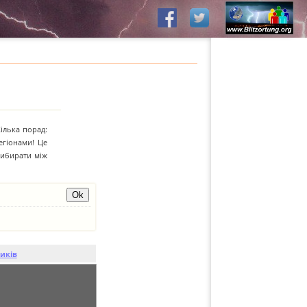
Кілька порад:
егіонами! Це
вибирати між
иків