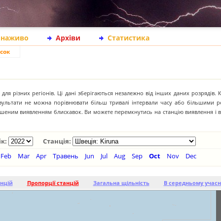
 наживо
Архіви
Статистика
сок
для різних регіонів. Ці дані зберігаються незалежно від інших даних розрядів. 
результати не можна порівнювати більш тривалі інтервали часу або більшими р
іпшеним виявленням блискавок. Ви можете перемкнутись на станцію виявлення і 
ік:
Станція:
Feb
Mar
Apr
Травень
Jun
Jul
Aug
Sep
Oct
Nov
Dec
анцій
Пропорції станцій
Загальна щільність
В середньому учасн