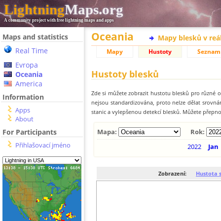
Lightning
Maps.org
A community project with free lightning maps and apps
Oceania
Maps and statistics
Mapy blesků v reá
Real Time
Mapy
Hustoty
Seznam
Evropa
Hustoty blesků
Oceania
America
Zde si můžete zobrazit hustotu blesků pro různé ob
Information
nejsou standardizována, proto nelze dělat srovn
Apps
stanic a vylepšenou detekcí blesků. Můžete přepnou
About
For Participants
Mapa:
Rok:
Přihlašovací jméno
2022
Jan
Zobrazení:
Hustota 