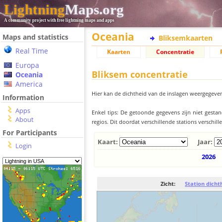
Lightning
Maps.org
A community project with free lightning maps and apps
Oceania
Maps and statistics
Bliksemkaarten
Real Time
Kaarten
Concentratie
Europa
Bliksem concentratie
Oceania
America
Hier kan de dichtheid van de inslagen weergegeven
Information
Apps
Enkel tips: De getoonde gegevens zijn niet gesta
About
regios. Dit doordat verschillende stations verschi
For Participants
Kaart:
Jaar:
Login
2026
Zicht:
Station dicht