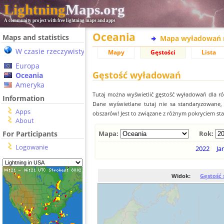
Lightning
Maps.org
A community project with free lightning maps and apps
Oceania
Maps and statistics
Mapa wyładowań 
W czasie rzeczywistym
Mapy
Gęstości
Lista
Europa
Gęstość wyładowań
Oceania
Ameryka
Tutaj można wyświetlić gęstość wyładowań dla r
Information
Dane wyświetlane tutaj nie sa standaryzowane
Apps
obszarów! Jest to związane z różnym pokryciem st
About
For Participants
Mapa:
Rok:
Logowanie
2022
Ja
Widok:
Gęstość 