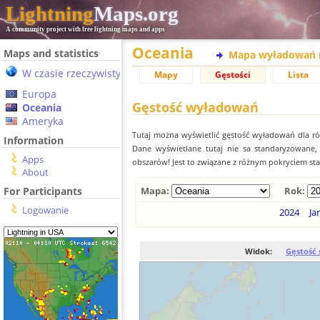
Lightning
Maps.org
A community project with free lightning maps and apps
Oceania
Maps and statistics
Mapa wyładowań 
W czasie rzeczywistym
Mapy
Gęstości
Lista
Europa
Gęstość wyładowań
Oceania
Ameryka
Tutaj można wyświetlić gęstość wyładowań dla r
Information
Dane wyświetlane tutaj nie sa standaryzowane
Apps
obszarów! Jest to związane z różnym pokryciem st
About
For Participants
Mapa:
Rok:
Logowanie
2024
Ja
Widok:
Gęstość 