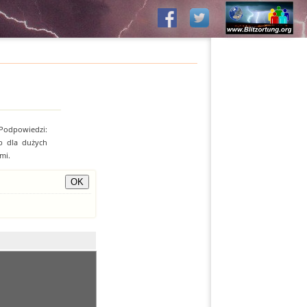
 Podpowiedzi:
b dla dużych
mi.