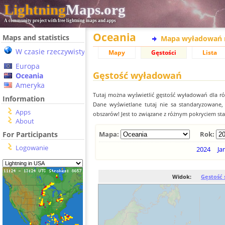
Lightning
Maps.org
A community project with free lightning maps and apps
Oceania
Maps and statistics
Mapa wyładowań 
W czasie rzeczywistym
Mapy
Gęstości
Lista
Europa
Gęstość wyładowań
Oceania
Ameryka
Tutaj można wyświetlić gęstość wyładowań dla r
Information
Dane wyświetlane tutaj nie sa standaryzowane
Apps
obszarów! Jest to związane z różnym pokryciem st
About
For Participants
Mapa:
Rok:
Logowanie
2024
Ja
Widok:
Gęstość 