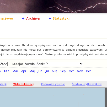
na żywo
Archiwa
Statystyki
óżnych obszarów. The dane są zapisywane osobno od innych danych o uderzeniach.
, dlatego rezultaty nie mogą być porównywane w dłużym przedziale czasowym lu
acji i ulepszoną detekcją wyładowań. Można przełaczać widoki pomiędzy różnymi stacja
Stacja:
n
Feb
Mar
Apr
Maj
Jun
Jul
Aug
Sep
Oct
Nov
Dec
stacji
Wskaźniki stacji
Całkowita gęstość
Średnia użytkowników