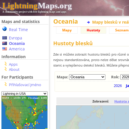
Lightning
Maps.org
A community project with free lightning maps and apps
Oceania
Maps and statistics
Mapy blesků v reá
Real Time
Mapy
Hustoty
Seznam
Evropa
Hustoty blesků
Oceania
America
Zde si můžete zobrazit hustotu blesků pro různé ob
Information
nejsou standardizována, proto nelze dělat srovn
Apps
stanic a vylepšenou detekcí blesků. Můžete přepnou
About
For Participants
Mapa:
Rok:
Přihlašovací jméno
2026
J
Zobrazení:
Hustota 