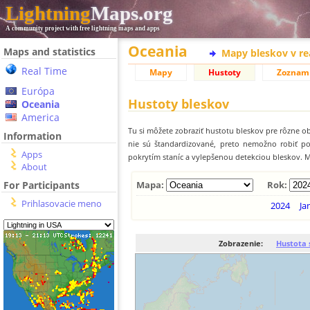
Lightning
Maps.org
A community project with free lightning maps and apps
Oceania
Maps and statistics
Mapy bleskov v r
Real Time
Mapy
Hustoty
Zoznam
Európa
Hustoty bleskov
Oceania
America
Tu si môžete zobraziť hustotu bleskov pre rôzne ob
Information
nie sú štandardizované, preto nemožno robiť p
Apps
pokrytím staníc a vylepšenou detekciou bleskov. M
About
For Participants
Mapa:
Rok:
Prihlasovacie meno
2024
Ja
Zobrazenie:
Hustota 