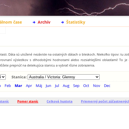
eálnom čase
Archív
Štatistiky
lasti. Dáta sú uložené nezávisle na ostatných dátach o bleskoch. Niekoľko tipov: tu z
orovnaní výsledkov s dlhodobými hodnotami alebo rozsiahlejšími oblasťami! To j
ôžete prepnúť na detekujúca stanicu a vybrať rôzne zobrazenia.
Stanica:
n
Feb
Mar
Apr
Máj
Jun
Jul
Aug
Sep
Oct
Nov
Dec
staníc
Pomer staníc
Celková hustota
Priemerný počet zúčastnenýc