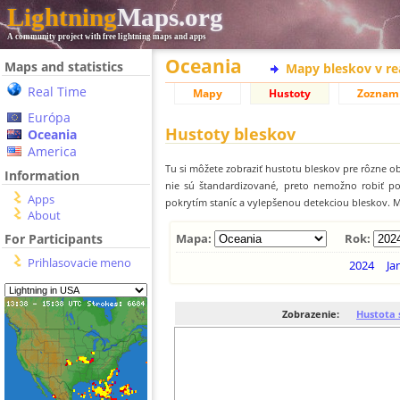
Lightning
Maps.org
A community project with free lightning maps and apps
Oceania
Maps and statistics
Mapy bleskov v r
Real Time
Mapy
Hustoty
Zoznam
Európa
Hustoty bleskov
Oceania
America
Tu si môžete zobraziť hustotu bleskov pre rôzne ob
Information
nie sú štandardizované, preto nemožno robiť p
Apps
pokrytím staníc a vylepšenou detekciou bleskov. M
About
For Participants
Mapa:
Rok:
Prihlasovacie meno
2024
Ja
Zobrazenie:
Hustota 