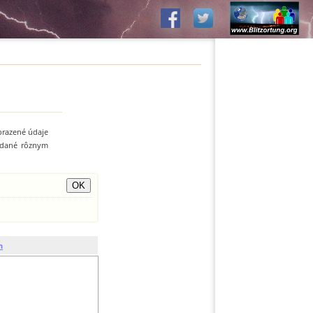
obrazené údaje
e dané rôznym
h