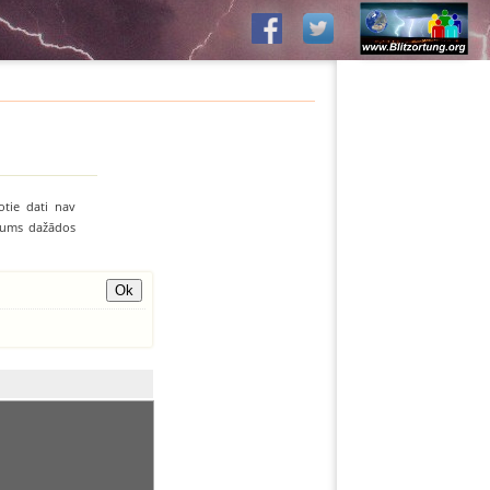
otie dati nav
līvums dažādos