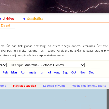
Arhīvs
Statistika
Zibeņi
iem. Šie dati tiek glabāti neatkarīgi no citiem zibeņu datiem. Ieteikums: Šeit attēl
āku laika posmu vai citu reģionu! Tas ir tāpēc, ka zibens noteikšanas bāzes staciju b
tu bāzes staciju un pārslēgties starp vairākiem skatiem.
Stacija:
Feb
Mar
Apr
maijs
Jun
Jul
Aug
Sep
Oct
Nov
Dec
īvums
Stacijas attiecība
Kopējais blīvums
Vidējais dalībnieku skaits