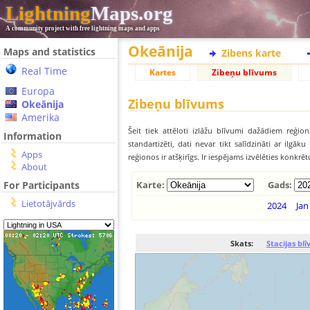
Lightning
Maps.org
A community project with free lightning maps and apps
Okeānija
Maps and statistics
Zibens karte
Real Time
Kartes
Zibeņu blīvums
Europa
Zibeņu blīvums
Okeānija
Amerika
Šeit tiek attēloti izlāžu blīvumi dažādiem reģion
Information
standartizēti, dati nevar tikt salīdzināti ar ilg
Apps
reģionos ir atšķirīgs. Ir iespējams izvēlēties konkrē
About
For Participants
Karte:
Gads:
Lietotājvārds
2024
Jan
Skats:
Stacijas bl