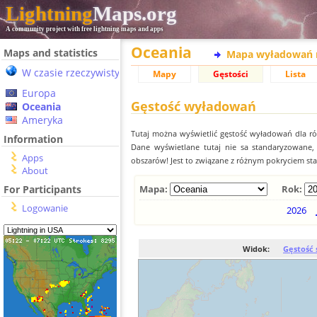
Lightning
Maps.org
A community project with free lightning maps and apps
Oceania
Maps and statistics
Mapa wyładowań 
W czasie rzeczywistym
Mapy
Gęstości
Lista
Europa
Gęstość wyładowań
Oceania
Ameryka
Tutaj można wyświetlić gęstość wyładowań dla r
Information
Dane wyświetlane tutaj nie sa standaryzowane
Apps
obszarów! Jest to związane z różnym pokryciem st
About
For Participants
Mapa:
Rok:
Logowanie
2026
Widok:
Gęstość 