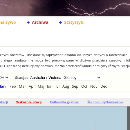
na żywo
Archiwa
Statystyki
óżnych obszarów. The dane są zapisywane osobno od innych danych o uderzeniach.
, dlatego rezultaty nie mogą być porównywane w dłużym przedziale czasowym lu
acji i ulepszoną detekcją wyładowań. Można przełaczać widoki pomiędzy różnymi stacja
Stacja:
Jan
Feb
Mar
Apr
Maj
Jun
Jul
Aug
Sep
Oct
Nov
Dec
stacji
Wskaźniki stacji
Całkowita gęstość
Średnia użytkowników