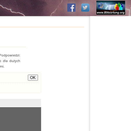
 Podpowiedzi:
b dla dużych
mi.