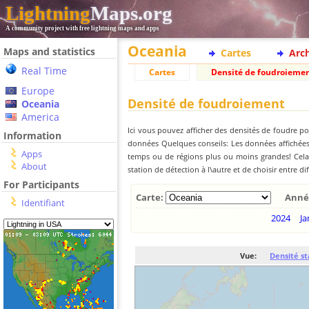
Lightning
Maps.org
A community project with free lightning maps and apps
Oceania
Maps and statistics
Cartes
Arc
Real Time
Cartes
Densité de foudroieme
Europe
Densité de foudroiement
Oceania
America
Ici vous pouvez afficher des densités de foudre po
Information
données Quelques conseils: Les données affichées 
Apps
temps ou de régions plus ou moins grandes! Cela e
About
station de détection à l\autre et de choisir entre di
For Participants
Carte:
Anné
Identifiant
2024
Ja
Vue:
Densité st