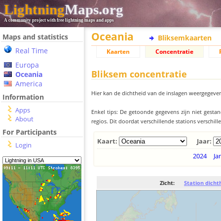
Lightning
Maps.org
A community project with free lightning maps and apps
Oceania
Maps and statistics
Bliksemkaarten
Real Time
Kaarten
Concentratie
Europa
Bliksem concentratie
Oceania
America
Hier kan de dichtheid van de inslagen weergegeven
Information
Apps
Enkel tips: De getoonde gegevens zijn niet gesta
About
regios. Dit doordat verschillende stations verschi
For Participants
Kaart:
Jaar:
Login
2024
Ja
Zicht:
Station dicht