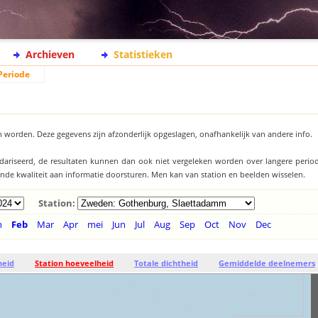
Archieven
Statistieken
Periode
 worden. Deze gegevens zijn afzonderlijk opgeslagen, onafhankelijk van andere info.
ndariseerd, de resultaten kunnen dan ook niet vergeleken worden over langere period
llende kwaliteit aan informatie doorsturen. Men kan van station en beelden wisselen.
Station:
n
Feb
Mar
Apr
mei
Jun
Jul
Aug
Sep
Oct
Nov
Dec
heid
Station hoeveelheid
Totale dichtheid
Gemiddelde deelnemers