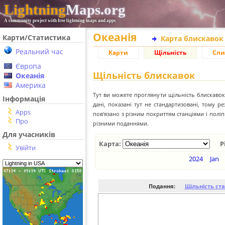
Lightning
Maps.org
A community project with free lightning maps and apps
Океанія
Карти/Статистика
Карта блискавок
Реальний час
Карти
Щільність
Спи
Європа
Щільність блискавок
Океанія
Америка
Тут ви можете проглянути щільність блискавок 
Інформація
дані, показані тут не стандартизовані, тому 
Apps
пов'язано з різним покриттям станціями і пол
Про
різними поданнями.
Для учасників
Карта:
Р
Увійти
2024
Jan
Подання:
Щільність ст