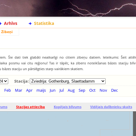
Arhīvs
Statistika
Zibeņi
iem. Šie dati tiek glabāti neatkarīgi no citiem zibeņu datiem. Ieteikums: Šeit attēl
āku laika posmu vai citu reģionu! Tas ir tāpēc, ka zibens noteikšanas bāzes staciju b
tu bāzes staciju un pārslēgties starp vairākiem skatiem.
Stacija:
n
Feb
Mar
Apr
maijs
Jun
Jul
Aug
Sep
Oct
Nov
Dec
īvums
Stacijas attiecība
Kopējais blīvums
Vidējais dalībnieku skaits