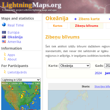
Lightning
Maps.org
A community project with free lightning maps and apps
Okeānija
Maps and statistics
Zibens karte
Real Time
Kartes
Zibeņu blīvums
Europa
Zibeņu blīvums
Okeānija
Amerika
Šeit tiek attēloti izlāžu blīvumi dažādiem reģion
Information
standartizēti, dati nevar tikt salīdzināti ar ilg
Apps
reģionos ir atšķirīgs. Ir iespējams izvēlēties konkrē
About
For Participants
Karte:
Gads:
Lietotājvārds
2024
Ja
Skats:
Stacijas bl