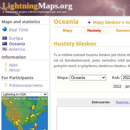
Lightning
Maps.org
A community project with free lightning maps and apps
Oceania
Maps and statistics
Mapy bleskov v r
Real Time
Mapy
Hustoty
Zoznam
Európa
Hustoty bleskov
Oceania
America
Tu si môžete zobraziť hustotu bleskov pre rôzne ob
Information
nie sú štandardizované, preto nemožno robiť p
Apps
pokrytím staníc a vylepšenou detekciou bleskov. M
About
For Participants
Mapa:
Rok:
Prihlasovacie meno
2022
Ja
Zobrazenie:
Hustota 