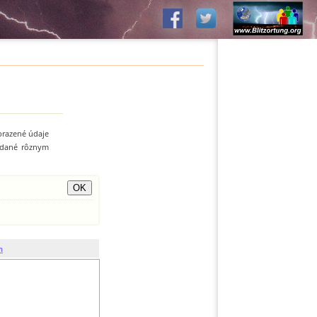
obrazené údaje
e dané rôznym
h