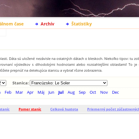
eálnom čase
Archív
Štatistiky
lasti. Dáta sú uložené nezávisle na ostatných dátach o bleskoch. Niekoľko tipov: tu z
orovnaní výsledkov s dlhodobými hodnotami alebo rozsiahlejšími oblasťami! To j
ôžete prepnúť na detekujúca stanicu a vybrať rôzne zobrazenia.
Stanica:
n
Feb
Mar
Apr
Máj
Jun
Jul
Aug
Sep
Oct
Nov
Dec
staníc
Pomer staníc
Celková hustota
Priemerný počet zúčastnenýc