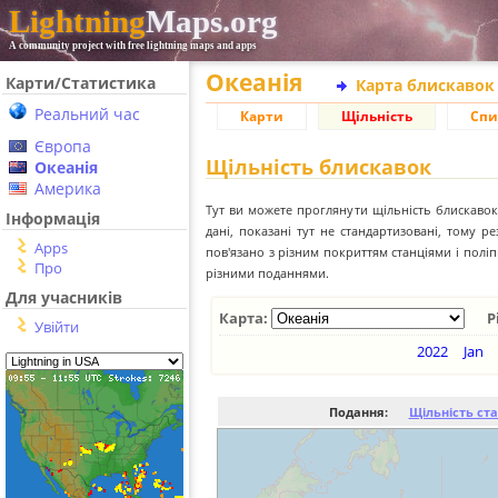
Lightning
Maps.org
A community project with free lightning maps and apps
Океанія
Карти/Статистика
Карта блискавок
Реальний час
Карти
Щільність
Спи
Європа
Щільність блискавок
Океанія
Америка
Тут ви можете проглянути щільність блискавок 
Інформація
дані, показані тут не стандартизовані, тому 
Apps
пов'язано з різним покриттям станціями і пол
Про
різними поданнями.
Для учасників
Карта:
Р
Увійти
2022
Jan
Подання:
Щільність ст