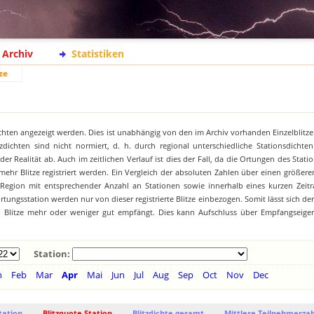
Archiv
Statistiken
ze
chten angezeigt werden. Dies ist unabhängig von den im Archiv vorhanden Einzelblitze
zdichten sind nicht normiert, d. h. durch regional unterschiedliche Stationsdichte
 Realität ab. Auch im zeitlichen Verlauf ist dies der Fall, da die Ortungen des Stat
hr Blitze registriert werden. Ein Vergleich der absoluten Zahlen über einen größeren
 Region mit entsprechender Anzahl an Stationen sowie innerhalb eines kurzen Zeitr
tungsstation werden nur von dieser registrierte Blitze einbezogen. Somit lässt sich de
on Blitze mehr oder weniger gut empfängt. Dies kann Aufschluss über Empfangseige
Station:
n
Feb
Mar
Apr
Mai
Jun
Jul
Aug
Sep
Oct
Nov
Dec
tation
Blitzquote Station
Blitzdichte gesamt
Mittlere Teilnehmerzah