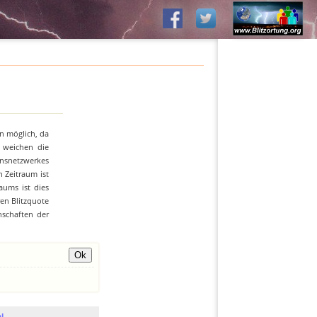
n möglich, da
n weichen die
ionsnetzwerkes
 Zeitraum ist
aums ist dies
ren Blitzquote
nschaften der
l