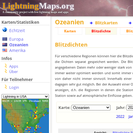
Lightning
Maps.org
A community project with free lightning maps and apps
Ozeanien
Karten/Statistiken
Blitzkarten
Echtzeit
Karten
Blitzdichte
Blit
Europa
Blitzdichten
Ozeanien
Amerika
Für verschiedene Regionen können hier die Blitzdi
Infos
die Dichten separat gespeichert werden. Die Blit
Apps
angegebenen Daten mehr oder weniger stark von der
Über
immer weiter optimiert werden und somit immer me
von daher nicht immer sinnvoll. Innerhalb einer
Für Teilnehmer
dagegen sehr gut möglich. Bei der Auswahl einer Or
Login
anzeigen, d.h. die Regionen in denen die Stati
Station sowie auf atmosphärische Einflüsse geben.
Karte:
Jahr:
2022
Ja
Ansicht:
Blitzdichte S