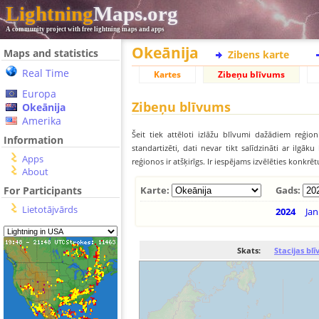
Lightning
Maps.org
A community project with free lightning maps and apps
Okeānija
Maps and statistics
Zibens karte
Real Time
Kartes
Zibeņu blīvums
Europa
Zibeņu blīvums
Okeānija
Amerika
Šeit tiek attēloti izlāžu blīvumi dažādiem reģion
Information
standartizēti, dati nevar tikt salīdzināti ar ilg
Apps
reģionos ir atšķirīgs. Ir iespējams izvēlēties konkrē
About
For Participants
Karte:
Gads:
Lietotājvārds
2024
Jan
Skats:
Stacijas bl