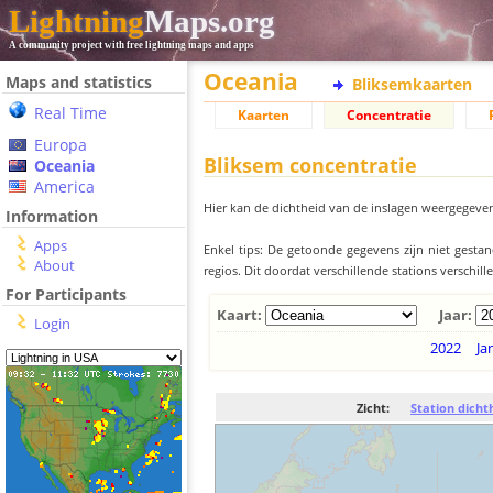
Lightning
Maps.org
A community project with free lightning maps and apps
Oceania
Maps and statistics
Bliksemkaarten
Real Time
Kaarten
Concentratie
Europa
Bliksem concentratie
Oceania
America
Hier kan de dichtheid van de inslagen weergegeven
Information
Apps
Enkel tips: De getoonde gegevens zijn niet gesta
About
regios. Dit doordat verschillende stations verschi
For Participants
Kaart:
Jaar:
Login
2022
Ja
Zicht:
Station dicht